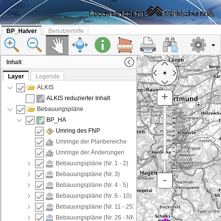
BP_Halver
Benutzerhilfe
Inhalt
Layer
Legende
ALKIS
+
ALKIS reduzierter Inhalt
Bebauungspläne
250
500
1000
BP_HA
2000
5000
Umring des FNP
10000
15000
32000
Umringe der Planbereiche
64000
125000
250000
Umringe der Änderungen
500000
1000000
Bebauungspläne (Nr. 1 - 2)
2000000
4000000
Bebauungspläne (Nr. 3)
-
Bebauungspläne (Nr. 4 - 5)
Bebauungspläne (Nr. 6 - 10)
Bebauungspläne (Nr. 11 - 25)
Bebauungspläne (Nr. 26 - NN)