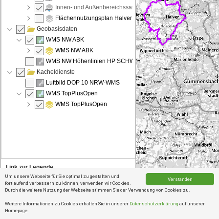
Innen- und Außenbereichssatzungen
Flächennutzungsplan Halver
Geobasisdaten
WMS NW ABK
WMS NW ABK
WMS NW Höhenlinien HP SCHWARZ
Kacheldienste
Luftbild DOP 10 NRW-WMS
WMS TopPlusOpen
WMS TopPlusOpen
Link zur Legende
Um unsere Webseite für Sie optimal zu gestalten und
Verstanden
Liegenschaftskataster Legenden
fortlaufend verbessern zu können, verwenden wir Cookies.
0
5
10km
Durch die weitere Nutzung der Webseite stimmen Sie der Verwendung von Cookies zu.
Stadt Halver (Tel.-N
Weitere Informationen zu Cookies erhalten Sie in unserer
Datenschutzerklärung
auf unserer
Homepage.
Verschieben
Verschieben des Kartenausschnitts