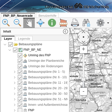
FNP_BP_Neuenrade
Benutzerhilfe
Inhalt
Layer
Legende
Bebauungspläne
+
FNP_BP_NE
Umring des FNP
250
500
1000
Umringe der Planbereiche
2000
5000
Umringe der Änderungen
10000
15000
32000
Bebauungspläne (Nr. 1 - 5)
64000
125000
250000
Bebauungspläne (Nr. 6 - 10)
500000
1000000
Bebauungspläne (Nr. 11 - 19)
2000000
4000000
Bebauungspläne (Nr. 20 - 29)
-
Bebauungspläne (Nr. 30 - 50)
Bebauungspläne (Nr. 51 - NN)
Innen- und Außenbereichssatzungen
FNP