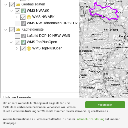
Geobasisdaten
WMS NW ABK
WMS NW ABK
WMS NW Höhenlinien HP SCHWARZ
Kacheldienste
Luftbild DOP 10 NRW-WMS
WMS TopPlusOpen
WMS TopPlusOpen
Link zur Legende
Um unsere Webseite für Sie optimal zu gestalten und
Verstanden
Liegenschaftskataster Legenden
fortlaufend verbessern zu können, verwenden wir Cookies.
0
5
10km
Durch die weitere Nutzung der Webseite stimmen Sie der Verwendung von Cookies zu.
Stadtverwaltung Neuen
Weitere Informationen zu Cookies erhalten Sie in unserer
Datenschutzerklärung
auf unserer
Homepage.
Verschieben
Verschieben des Kartenausschnitts