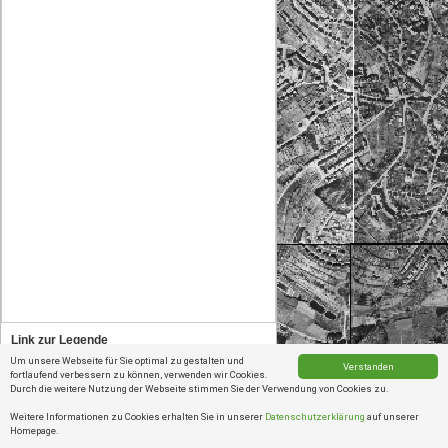
Link zur Legende
Um unsere Webseite für Sie optimal zu gestalten und
Liegenschaftskataster Legenden
Verstanden
fortlaufend verbessern zu können, verwenden wir Cookies.
0
0.2
0.4km
Durch die weitere Nutzung der Webseite stimmen Sie der Verwendung von Cookies zu.
Geobasisdaten der Kommun
Weitere Informationen zu Cookies erhalten Sie in unserer
Datenschutzerklärung
auf unserer
Homepage.
Verschieben
Verschieben des Kartenausschnitts