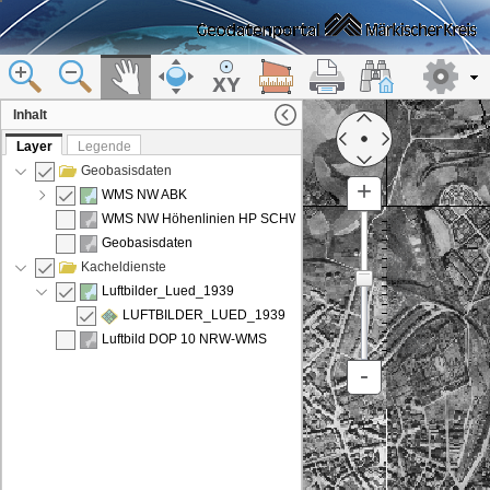
Inhalt
Layer
Legende
Geobasisdaten
+
WMS NW ABK
WMS NW Höhenlinien HP SCHWARZ
250
500
1000
Geobasisdaten
2000
5000
Kacheldienste
10000
15000
32000
Luftbilder_Lued_1939
64000
125000
250000
LUFTBILDER_LUED_1939
500000
1000000
Luftbild DOP 10 NRW-WMS
2000000
4000000
-